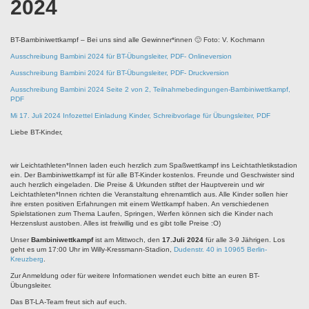
2024
BT-Bambiniwettkampf – Bei uns sind alle Gewinner*innen 🙂 Foto: V. Kochmann
Ausschreibung Bambini 2024 für BT-Übungsleiter, PDF- Onlineversion
Ausschreibung Bambini 2024 für BT-Übungsleiter, PDF- Druckversion
Ausschreibung Bambini 2024 Seite 2 von 2, Teilnahmebedingungen-Bambiniwettkampf,
PDF
Mi 17. Juli 2024 Infozettel Einladung Kinder, Schreibvorlage für Übungsleiter, PDF
Liebe BT-Kinder,
wir Leichtathleten*Innen laden euch herzlich zum Spaßwettkampf ins Leichtathletikstadion
ein. Der Bambiniwettkampf ist für alle BT-Kinder kostenlos. Freunde und Geschwister sind
auch herzlich eingeladen. Die Preise & Urkunden stiftet der Hauptverein und wir
Leichtathleten*Innen richten die Veranstaltung ehrenamtlich aus. Alle Kinder sollen hier
ihre ersten positiven Erfahrungen mit einem Wettkampf haben. An verschiedenen
Spielstationen zum Thema Laufen, Springen, Werfen können sich die Kinder nach
Herzenslust austoben. Alles ist freiwillig und es gibt tolle Preise :O)
Unser
Bambiniwettkampf
ist am Mittwoch, den
17
.Juli 2024
für alle 3-9 Jährigen. Los
geht es um 17:00 Uhr im Willy-Kressmann-Stadion,
Dudenstr. 40 in 10965 Berlin-
Kreuzberg
.
Zur Anmeldung oder für weitere Informationen wendet euch bitte an euren BT-
Übungsleiter.
Das BT-LA-Team freut sich auf euch.