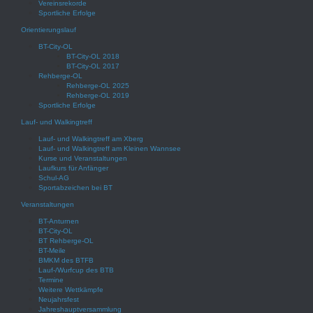
Vereinsrekorde
Sportliche Erfolge
Orientierungslauf
BT-City-OL
BT-City-OL 2018
BT-City-OL 2017
Rehberge-OL
Rehberge-OL 2025
Rehberge-OL 2019
Sportliche Erfolge
Lauf- und Walkingtreff
Lauf- und Walkingtreff am Xberg
Lauf- und Walkingtreff am Kleinen Wannsee
Kurse und Veranstaltungen
Laufkurs für Anfänger
Schul-AG
Sportabzeichen bei BT
Veranstaltungen
BT-Anturnen
BT-City-OL
BT Rehberge-OL
BT-Meile
BMKM des BTFB
Lauf-/Wurfcup des BTB
Termine
Weitere Wettkämpfe
Neujahrsfest
Jahreshauptversammlung