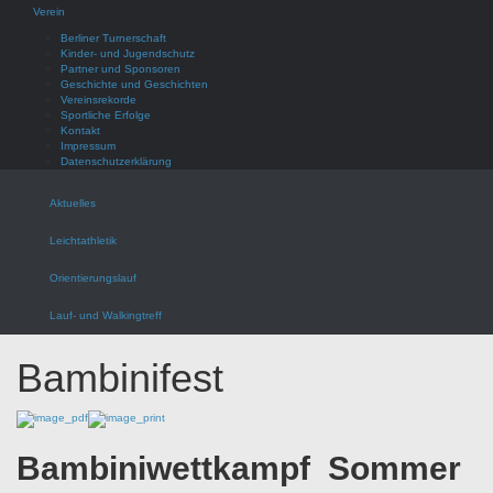
Verein
Berliner Turnerschaft
Kinder- und Jugendschutz
Partner und Sponsoren
Geschichte und Geschichten
Vereinsrekorde
Sportliche Erfolge
Kontakt
Impressum
Datenschutzerklärung
Aktuelles
Leichtathletik
Orientierungslauf
Lauf- und Walkingtreff
Bambinifest
Bambiniwettkampf Sommer