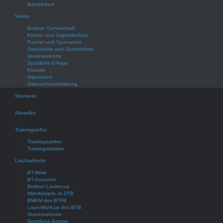
Bambinifest
Verein
Berliner Turnerschaft
Kinder- und Jugendschutz
Partner und Sponsoren
Geschichte und Geschichten
Vereinsrekorde
Sportliche Erfolge
Kontakt
Impressum
Datenschutzerklärung
Startseite
Aktuelles
Trainingsinfos
Trainingszeiten
Trainingsstätten
Leichtathletik
BT-Meile
BT-Anturnen
Berliner Läufercup
Mehrkämpfe im DTB
BMKM des BTFB
Lauf-/Wurfcup des BTB
Vereinsrekorde
Sportliche Erfolge