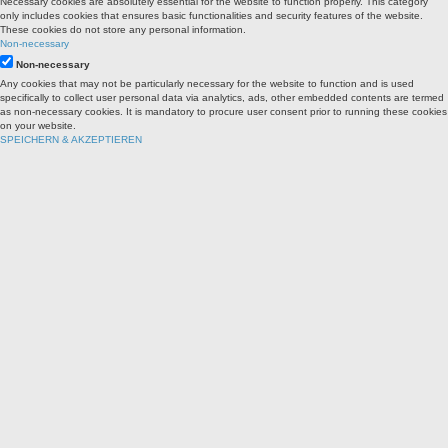
Necessary cookies are absolutely essential for the website to function properly. This category
only includes cookies that ensures basic functionalities and security features of the website.
These cookies do not store any personal information.
Non-necessary
Non-necessary
Any cookies that may not be particularly necessary for the website to function and is used
specifically to collect user personal data via analytics, ads, other embedded contents are termed
as non-necessary cookies. It is mandatory to procure user consent prior to running these cookies
on your website.
SPEICHERN & AKZEPTIEREN