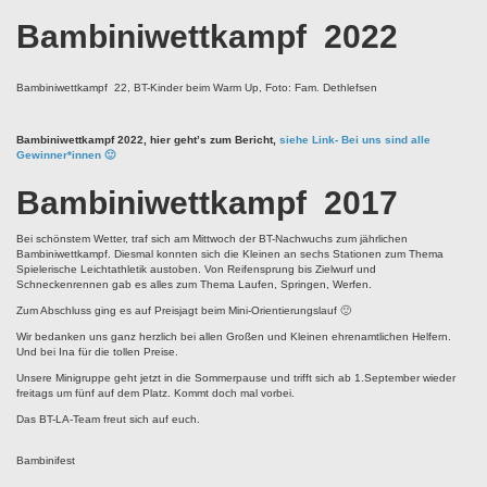
Bambiniwettkampf 2022
Bambiniwettkampf 22, BT-Kinder beim Warm Up, Foto: Fam. Dethlefsen
Bambiniwettkampf 2022, hier geht’s zum Bericht,
siehe Link- Bei uns sind alle
Gewinner*innen 🙂
Bambiniwettkampf 2017
Bei schönstem Wetter, traf sich am Mittwoch der BT-Nachwuchs zum jährlichen
Bambiniwettkampf. Diesmal konnten sich die Kleinen an sechs Stationen zum Thema
Spielerische Leichtathletik austoben. Von Reifensprung bis Zielwurf und
Schneckenrennen gab es alles zum Thema Laufen, Springen, Werfen.
Zum Abschluss ging es auf Preisjagt beim Mini-Orientierungslauf 🙂
Wir bedanken uns ganz herzlich bei allen Großen und Kleinen ehrenamtlichen Helfern.
Und bei Ina für die tollen Preise.
Unsere Minigruppe geht jetzt in die Sommerpause und trifft sich ab 1.September wieder
freitags um fünf auf dem Platz. Kommt doch mal vorbei.
Das BT-LA-Team freut sich auf euch.
Bambinifest