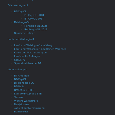
Orientierungslauf
BT-City-OL
BT-City-OL 2018
BT-City-OL 2017
Rehberge-OL
Rehberge-OL 2025
Rehberge-OL 2019
Sportliche Erfolge
Lauf- und Walkingtreff
Lauf- und Walkingtreff am Xberg
Lauf- und Walkingtreff am Kleinen Wannsee
Kurse und Veranstaltungen
Laufkurs für Anfänger
Schul-AG
Sportabzeichen bei BT
Veranstaltungen
BT-Anturnen
BT-City-OL
BT Rehberge-OL
BT-Meile
BMKM des BTFB
Lauf-/Wurfcup des BTB
Termine
Weitere Wettkämpfe
Neujahrsfest
Jahreshauptversammlung
Bambinifest