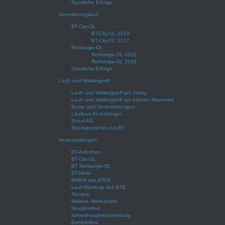
Sportliche Erfolge
Orientierungslauf
BT-City-OL
BT-City-OL 2018
BT-City-OL 2017
Rehberge-OL
Rehberge-OL 2025
Rehberge-OL 2019
Sportliche Erfolge
Lauf- und Walkingtreff
Lauf- und Walkingtreff am Xberg
Lauf- und Walkingtreff am Kleinen Wannsee
Kurse und Veranstaltungen
Laufkurs für Anfänger
Schul-AG
Sportabzeichen bei BT
Veranstaltungen
BT-Anturnen
BT-City-OL
BT Rehberge-OL
BT-Meile
BMKM des BTFB
Lauf-/Wurfcup des BTB
Termine
Weitere Wettkämpfe
Neujahrsfest
Jahreshauptversammlung
Bambinifest