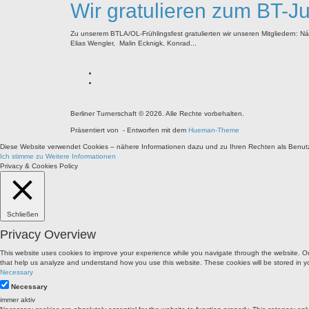
Wir gratulieren zum BT-J
Zu unserem BTLA/OL-Frühlingsfest gratulierten wir unseren Mitgliedern: 
Elias Wengler, Malin Ecknigk, Konrad...
Berliner Turnerschaft © 2026. Alle Rechte vorbehalten.
Präsentiert von
- Entworfen mit dem
Hueman-Theme
Diese Website verwendet Cookies – nähere Informationen dazu und zu Ihren Rechten als Benutze
Ich stimme zu
Weitere Informationen
Privacy & Cookies Policy
Schließen
Privacy Overview
This website uses cookies to improve your experience while you navigate through the website. Out 
that help us analyze and understand how you use this website. These cookies will be stored in y
Necessary
Necessary
immer aktiv