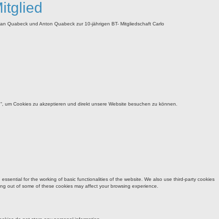
itglied
han Quabeck und Anton Quabeck zur 10-jährigen BT- Mitgliedschaft Carlo
u“, um Cookies zu akzeptieren und direkt unsere Website besuchen zu können.
sential for the working of basic functionalities of the website. We also use third-party cookies
ting out of some of these cookies may affect your browsing experience.