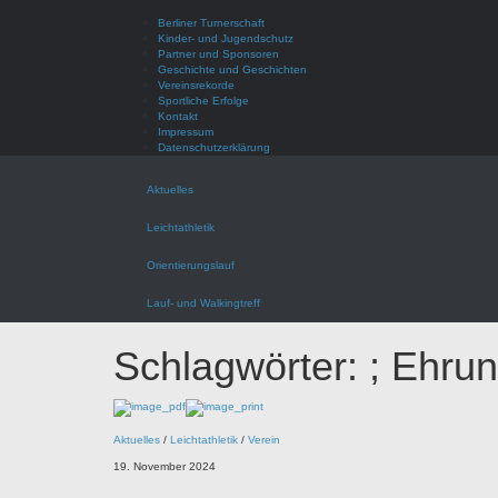
Berliner Turnerschaft
Kinder- und Jugendschutz
Partner und Sponsoren
Geschichte und Geschichten
Vereinsrekorde
Sportliche Erfolge
Kontakt
Impressum
Datenschutzerklärung
Aktuelles
Leichtathletik
Orientierungslauf
Lauf- und Walkingtreff
Schlagwörter:
; Ehru
Aktuelles
/
Leichtathletik
/
Verein
19. November 2024