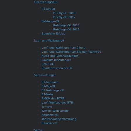
Orientierungslauf
BT-City-OL
BT-City-OL 2018
BT-City-OL 2017
Rehberge-OL
Rehberge-OL 2025
Rehberge-OL 2019
Sportliche Erfolge
Lauf- und Walkingtreff
Lauf- und Walkingtreff am Xberg
Lauf- und Walkingtreff am Kleinen Wannsee
Kurse und Veranstaltungen
Laufkurs für Anfänger
Schul-AG
Sportabzeichen bei BT
Veranstaltungen
BT-Anturnen
BT-City-OL
BT Rehberge-OL
BT-Meile
BMKM des BTFB
Lauf-/Wurfcup des BTB
Termine
Weitere Wettkämpfe
Neujahrsfest
Jahreshauptversammlung
Bambinifest
Verein