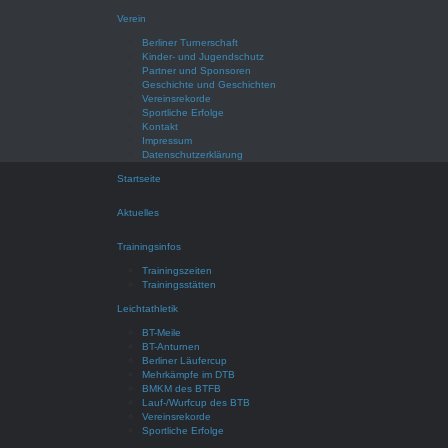
Verein
Berliner Turnerschaft
Kinder- und Jugendschutz
Partner und Sponsoren
Geschichte und Geschichten
Vereinsrekorde
Sportliche Erfolge
Kontakt
Impressum
Datenschutzerklärung
Startseite
Aktuelles
Trainingsinfos
Trainingszeiten
Trainingsstätten
Leichtathletik
BT-Meile
BT-Anturnen
Berliner Läufercup
Mehrkämpfe im DTB
BMKM des BTFB
Lauf-/Wurfcup des BTB
Vereinsrekorde
Sportliche Erfolge