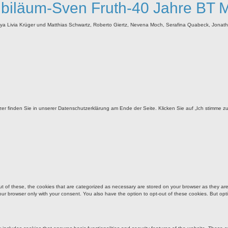
ubiläum-Sven Fruth-40 Jahre BT M
Náya Livia Krüger und Matthias Schwartz, Roberto Giertz, Nevena Moch, Serafina Quabeck, Jonat
r finden Sie in unserer Datenschutzerklärung am Ende der Seite. Klicken Sie auf „Ich stimme z
of these, the cookies that are categorized as necessary are stored on your browser as they are es
our browser only with your consent. You also have the option to opt-out of these cookies. But op