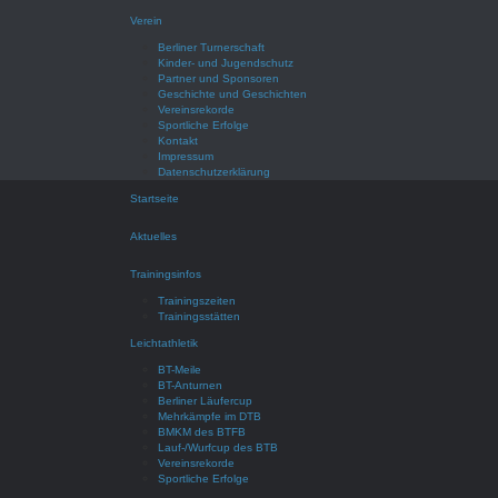
Verein
Berliner Turnerschaft
Kinder- und Jugendschutz
Partner und Sponsoren
Geschichte und Geschichten
Vereinsrekorde
Sportliche Erfolge
Kontakt
Impressum
Datenschutzerklärung
Startseite
Aktuelles
Trainingsinfos
Trainingszeiten
Trainingsstätten
Leichtathletik
BT-Meile
BT-Anturnen
Berliner Läufercup
Mehrkämpfe im DTB
BMKM des BTFB
Lauf-/Wurfcup des BTB
Vereinsrekorde
Sportliche Erfolge