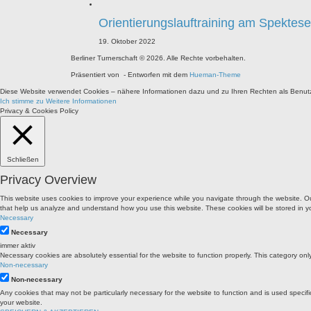
Orientierungslauftraining am Spektes
19. Oktober 2022
Berliner Turnerschaft © 2026. Alle Rechte vorbehalten.
Präsentiert von
- Entworfen mit dem
Hueman-Theme
Diese Website verwendet Cookies – nähere Informationen dazu und zu Ihren Rechten als Benutze
Ich stimme zu
Weitere Informationen
Privacy & Cookies Policy
Schließen
Privacy Overview
This website uses cookies to improve your experience while you navigate through the website. Out 
that help us analyze and understand how you use this website. These cookies will be stored in y
Necessary
Necessary
immer aktiv
Necessary cookies are absolutely essential for the website to function properly. This category onl
Non-necessary
Non-necessary
Any cookies that may not be particularly necessary for the website to function and is used specif
your website.