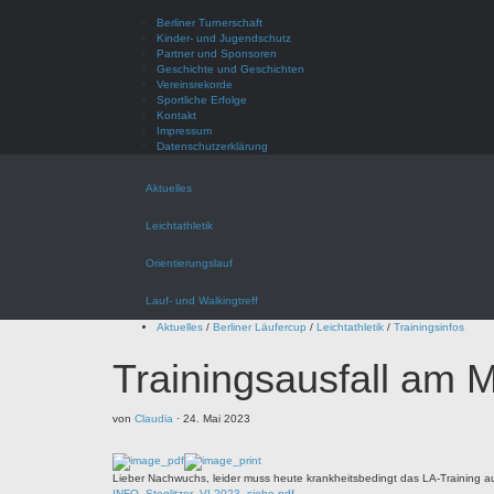
Berliner Turnerschaft
Kinder- und Jugendschutz
Partner und Sponsoren
Geschichte und Geschichten
Vereinsrekorde
Sportliche Erfolge
Kontakt
Impressum
Datenschutzerklärung
Aktuelles
Leichtathletik
Orientierungslauf
Lauf- und Walkingtreff
Aktuelles
/
Berliner Läufercup
/
Leichtathletik
/
Trainingsinfos
Trainingsausfall am M
von
Claudia
·
24. Mai 2023
Lieber Nachwuchs, leider muss heute krankheitsbedingt das LA-Training ausf
INFO_Steglitzer_VL2023, siehe pdf