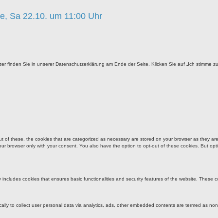
ee, Sa 22.10. um 11:00 Uhr
r finden Sie in unserer Datenschutzerklärung am Ende der Seite. Klicken Sie auf „Ich stimme z
of these, the cookies that are categorized as necessary are stored on your browser as they are es
our browser only with your consent. You also have the option to opt-out of these cookies. But op
y includes cookies that ensures basic functionalities and security features of the website. These 
ically to collect user personal data via analytics, ads, other embedded contents are termed as no