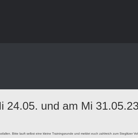
i 24.05. und am Mi 31.05.23 
allen. Bitte lauft selbst eine kleine Trainingsrunde und meldet euch zahlreich zum Steglitzer Vo