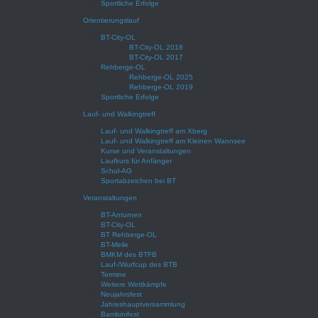
Sportliche Erfolge
Orientierungslauf
BT-City-OL
BT-City-OL 2018
BT-City-OL 2017
Rehberge-OL
Rehberge-OL 2025
Rehberge-OL 2019
Sportliche Erfolge
Lauf- und Walkingtreff
Lauf- und Walkingtreff am Xberg
Lauf- und Walkingtreff am Kleinen Wannsee
Kurse und Veranstaltungen
Laufkurs für Anfänger
Schul-AG
Sportabzeichen bei BT
Veranstaltungen
BT-Anturnen
BT-City-OL
BT Rehberge-OL
BT-Meile
BMKM des BTFB
Lauf-/Wurfcup des BTB
Termine
Weitere Wettkämpfe
Neujahrsfest
Jahreshauptversammlung
Bambinifest