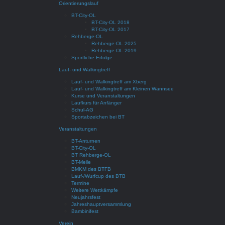
Orientierungslauf
BT-City-OL
BT-City-OL 2018
BT-City-OL 2017
Rehberge-OL
Rehberge-OL 2025
Rehberge-OL 2019
Sportliche Erfolge
Lauf- und Walkingtreff
Lauf- und Walkingtreff am Xberg
Lauf- und Walkingtreff am Kleinen Wannsee
Kurse und Veranstaltungen
Laufkurs für Anfänger
Schul-AG
Sportabzeichen bei BT
Veranstaltungen
BT-Anturnen
BT-City-OL
BT Rehberge-OL
BT-Meile
BMKM des BTFB
Lauf-/Wurfcup des BTB
Termine
Weitere Wettkämpfe
Neujahrsfest
Jahreshauptversammlung
Bambinifest
Verein