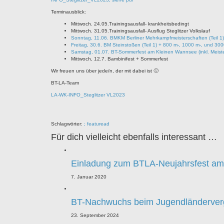
Terminausblick:
Mittwoch. 24.05.Trainingsausfall- krankheitsbedingt
Mittwoch. 31.05.Trainingsausfall- Ausflug Steglitzer Volkslauf
Sonntag, 11.06. BMKM Berliner Mehrkampfmeisterschaften (Teil 1)
Freitag, 30.6. BM Steinstoßen (Teil 1) + 800 m-, 1000 m-, und 30
Samstag, 01.07. BT-Sommerfest am Kleinen Wannsee (inkl. Meist
Mittwoch, 12.7. Bambinifest + Sommerfest
Wir freuen uns über jede/n, der mit dabei ist 🙂
BT-LA-Team
LA-WK-INFO_Steglitzer VL2023
Schlagwörter:
; featuread
Für dich vielleicht ebenfalls interessant …
Einladung zum BTLA-Neujahrsfest am
7. Januar 2020
BT-Nachwuchs beim Jugendländerver
23. September 2024