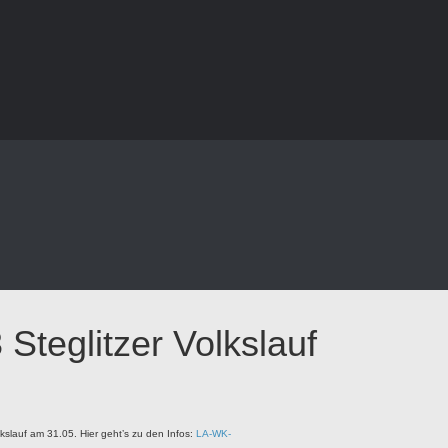
Steglitzer Volkslauf
lkslauf am 31.05. Hier geht’s zu den Infos:
LA-WK-