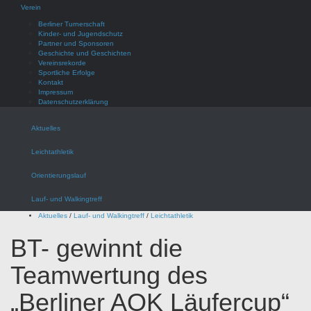
Verein
Berliner Turnerschaft
Kinder- und Jugendschutz
Partner und Sponsoren
Geschichte und Geschichten
Vereinsrekorde
Sportliche Erfolge
Kontakt
Impressum
Datenschutzerklärung
Aktuelles
Leichtathletik
Orientierungslauf
Lauf- und Walkingtreff
Aktuelles
/
Lauf- und Walkingtreff
/
Leichtathletik
BT- gewinnt die
Teamwertung des
„Berliner AOK Läufercup“