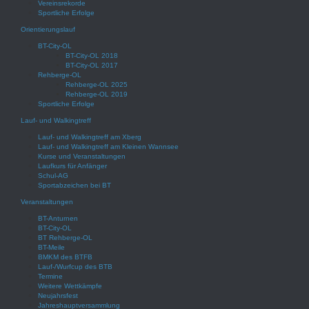
Vereinsrekorde
Sportliche Erfolge
Orientierungslauf
BT-City-OL
BT-City-OL 2018
BT-City-OL 2017
Rehberge-OL
Rehberge-OL 2025
Rehberge-OL 2019
Sportliche Erfolge
Lauf- und Walkingtreff
Lauf- und Walkingtreff am Xberg
Lauf- und Walkingtreff am Kleinen Wannsee
Kurse und Veranstaltungen
Laufkurs für Anfänger
Schul-AG
Sportabzeichen bei BT
Veranstaltungen
BT-Anturnen
BT-City-OL
BT Rehberge-OL
BT-Meile
BMKM des BTFB
Lauf-/Wurfcup des BTB
Termine
Weitere Wettkämpfe
Neujahrsfest
Jahreshauptversammlung