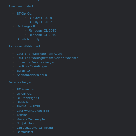
Orientierungslauf
BT-City-OL
BT-City-OL 2018
BT-City-OL 2017
Rehberge-OL
Rehberge-OL 2025
Rehberge-OL 2019
Sportliche Erfolge
Lauf- und Walkingtreff
Lauf- und Walkingtreff am Xberg
Lauf- und Walkingtreff am Kleinen Wannsee
Kurse und Veranstaltungen
Laufkurs für Anfänger
Schul-AG
Sportabzeichen bei BT
Veranstaltungen
BT-Anturnen
BT-City-OL
BT Rehberge-OL
BT-Meile
BMKM des BTFB
Lauf-/Wurfcup des BTB
Termine
Weitere Wettkämpfe
Neujahrsfest
Jahreshauptversammlung
Bambinifest