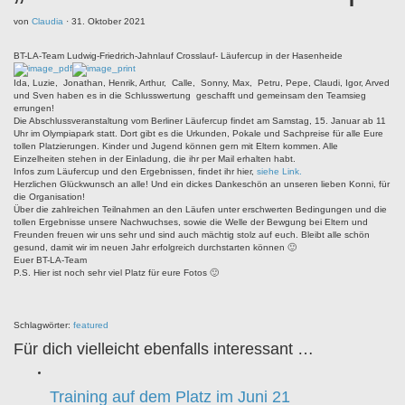
von
Claudia
·
31. Oktober 2021
BT-LA-Team Ludwig-Friedrich-Jahnlauf Crosslauf- Läufercup in der Hasenheide
Ida, Luzie, Jonathan, Henrik, Arthur, Calle, Sonny, Max, Petru, Pepe, Claudi, Igor, Arved
und Sven haben es in die Schlusswertung geschafft und gemeinsam den Teamsieg
errungen!
Die Abschlussveranstaltung vom Berliner Läufercup findet am Samstag, 15. Januar ab 11
Uhr im Olympiapark statt. Dort gibt es die Urkunden, Pokale und Sachpreise für alle Eure
tollen Platzierungen. Kinder und Jugend können gern mit Eltern kommen. Alle
Einzelheiten stehen in der Einladung, die ihr per Mail erhalten habt.
Infos zum Läufercup und den Ergebnissen, findet ihr hier,
siehe Link.
Herzlichen Glückwunsch an alle! Und ein dickes Dankeschön an unseren lieben Konni, für
die Organisation!
Über die zahlreichen Teilnahmen an den Läufen unter erschwerten Bedingungen und die
tollen Ergebnisse unsere Nachwuchses, sowie die Welle der Bewgung bei Eltern und
Freunden freuen wir uns sehr und sind auch mächtig stolz auf euch. Bleibt alle schön
gesund, damit wir im neuen Jahr erfolgreich durchstarten können 🙂
Euer BT-LA-Team
P.S. Hier ist noch sehr viel Platz für eure Fotos 🙂
Schlagwörter:
featured
Für dich vielleicht ebenfalls interessant …
Training auf dem Platz im Juni 21