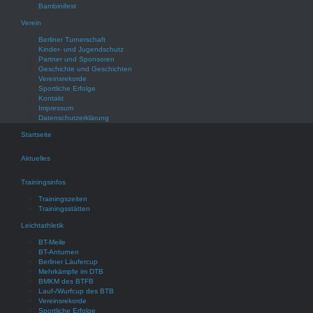
Bambinifest
Verein
Berliner Turnerschaft
Kinder- und Jugendschutz
Partner und Sponsoren
Geschichte und Geschichten
Vereinsrekorde
Sportliche Erfolge
Kontakt
Impressum
Datenschutzerklärung
Startseite
Aktuelles
Trainingsinfos
Trainingszeiten
Trainingsstätten
Leichtathletik
BT-Meile
BT-Anturnen
Berliner Läufercup
Mehrkämpfe im DTB
BMKM des BTFB
Lauf-/Wurfcup des BTB
Vereinsrekorde
Sportliche Erfolge