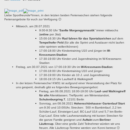
Liebe Sportfreunde*Innen, in den letzten beiden Ferienwochen stehen folgende
Ferienangebote für euch zur Verfügung 🙂
Mittwoch, am 28.07.2021
9:00-9:30 Uhr “
Sanfte Morgengymnastik
” immer mittwochs
(
online
per Jitsi)
15:00-16:30 Uhr
Rad fahren für das Sportabzeichen
auf dem
Tempelhofer Feld
(für alle die Sprint und Ausdauer nicht laufen
oder sprinten wollen/können)
17:00-18:00 Uhr Kindertraining U10 und jünger im
W-
Kressmann-Stadion
17:30-19:00 Uhr Kinder und Jugendtraining im W-Kressmann-
Stadion
Freitag, am 30.07.2021 von 17:00-19:30 Uhr im
W-Kressmann-Stadion
:
17:00-18:00 Uhr Kindertraining U10 und jünger
17:30-19:00 Uhr Kinder ab 10 J. und Jugendtraining
18:00-19:15 Uhr Lauftreff & Walkingtreff
In der letzen Ferienwoche/ KW31 ist aufgrund einer Veranstaltung der Platz für
uns gesperrt, deshalb gibt es folgendes Bewegungsangebot:
Freitag, am 06.08.2021 18:00-19:00 Uhr
Lauf- und Walkingtreff
für alle
Altersklassen; Treffpunkt: am Winterstandort,
Schulenburgring 7
, 12101 Berlin
Sonntag, am 08.08.2021
Hohenschönhauser Gartenlauf Start
um 9:30 und 10:00Uhr, Strecken: 500 m Bambinilauf, 2,2 km
Schüler-Lauf, Einsteiger-Lauf, BC-Lauf U14 und 5,7 km Berlin-
Cup-Lauf. Eine tolle Laufveranstaltung mit kurzen Strecken für
die ganze Familie geeignet und
Auftakt
zum
Berliner
Läufercup
. Über eine große Zahl Teilnehmer würden wir uns
freuen. Alle Läufercup-Termine werden von Konni betreut 🙂