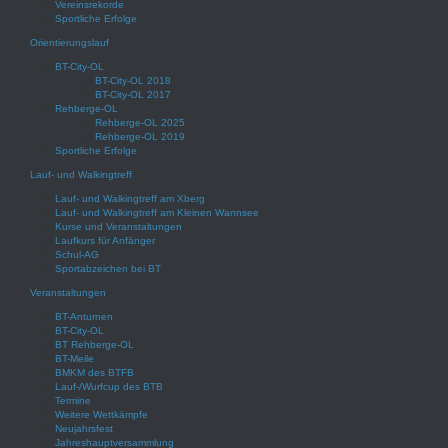
Vereinsrekorde
Sportliche Erfolge
Orientierungslauf
BT-City-OL
BT-City-OL 2018
BT-City-OL 2017
Rehberge-OL
Rehberge-OL 2025
Rehberge-OL 2019
Sportliche Erfolge
Lauf- und Walkingtreff
Lauf- und Walkingtreff am Xberg
Lauf- und Walkingtreff am Kleinen Wannsee
Kurse und Veranstaltungen
Laufkurs für Anfänger
Schul-AG
Sportabzeichen bei BT
Veranstaltungen
BT-Anturnen
BT-City-OL
BT Rehberge-OL
BT-Meile
BMKM des BTFB
Lauf-/Wurfcup des BTB
Termine
Weitere Wettkämpfe
Neujahrsfest
Jahreshauptversammlung