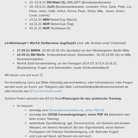
10.-12.9.21
DM Mittel OL
/ BRL/DPT (Bundeswettbewerb)
18.-19.9.21
JLVK
(Bundeswettbewerb, nominiert: Pina, Carlo, Frida, Lio,
Petru, Jolan, Calle, Arthur, Sonny, Pepe, Greta, Mila, Jason, Anton,
Louis, Lianne)
13.11.21
BBM
Nebel-Cup (Nacht)
14.11.21
NOR
Nebel-Cup (Tag)
20.11.21
NOR
Teufelssee-OL
LA-Mehrkampf + Wurf-& Stoßt
ermine Aug/Sep21
(vorl. alle Termine unter Vorbehalt)
17.09.21 BMKM
16:30-19:30 Uhr Sportplatz an den Ministergärten Berlin Mitte
24.09.21 BM Würfe
, Schleuderball einzel, Steinstoßen 16:30-19:00 Uhr im Willy
Kressmannstadion
Wurf-& Stoß-Sondertraining: an der Freitagen 20.8./27.8./3.9./10.9.21
(Basistraining: Kugel- und Steinstoßen, sowie Schleuderballwurf)
Wir freuen uns auf euch 🙂
Für Anmeldung zum Lauf (Bitte frühzeitig planen/melden), oder Informationen oder Fragen
wendet euch an Konni per Telegram oder Mail: Leichtathletik(at)berlinerturnerschaft.de
oder benutzt das
BT-LA-Kontaktformular
Schöne Ferien wünscht das BT-LA-Team
Platzregeln für das praktische Training:
Ihr braucht:
einmalig eine
Einverständniserklärung, siehe PDF A5
einmalig den
DOSB Coronafragebogen, siehe PDF A4
(bekommt man
beim ersten Training)
wetterfeste Sportkleidung, ggf. Sonnenschutz, ein Getränk (am besten
Wasser), ein kleines Handtuch (für den Eigenbedarf), einen kleinen
Putzlappen mit Tüte(zur Gerätereinigung, z.B. Ball oder Kugel)
und Lust auf Sport, wir freuen uns auf euch