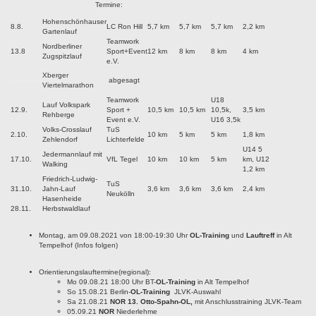
Termine:
Hohenschönhauser
8.8.
LC Ron Hill
5,7 km
5,7 km
5,7 km
2,2 km
Gartenlauf
Teamwork
Nordberliner
13.8
Sport+Event
12 km
8 km
8 km
4 km
Zugspitzlauf
e.V.
Xberger
abgesagt
Viertelmarathon
Teamwork
U18
Lauf Volkspark
12.9.
Sport +
10,5 km
10,5 km
10,5k,
3,5 km
Rehberge
Event e.V.
U16 3,5k
Volks-Crosslauf
TuS
2.10.
10 km
5 km
5 km
1,8 km
Zehlendorf
Lichterfelde
U14 5
Jedermannlauf mit
17.10.
VfL Tegel
10 km
10 km
5 km
km, U12
Walking
1,2 km
Friedrich-Ludwig-
TuS
31.10.
Jahn-Lauf
3,6 km
3,6 km
3,6 km
2,4 km
Neukölln
Hasenheide
28.11.
Herbstwaldlauf
Montag, am 09.08.2021 von 18:00-19:30 Uhr
OL-Training
und
Lauftreff
in Alt
Tempelhof (Infos folgen)
Orientierungslauftermine(regional):
Mo 09.08.21 18:00 Uhr BT-
OL-Training
in Alt Tempelhof
So 15.08.21 Berlin-
OL-Training
JLVK-Auswahl
Sa 21.08.21
NOR 13. Otto-Spahn-OL,
mit Anschlusstraining JLVK-Team
05.09.21
NOR
Niederlehme