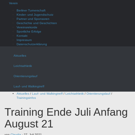
Verein
Berliner Turnerschaft
Kinder- und Jugendschutz
Partner und Sponsoren
Geschichte und Geschichten
Vereinsrekorde
Sportliche Erfolge
Kontakt
Impressum
Datenschutzerklärung
Aktuelles
Leichtathletik
Orientierungslauf
Lauf- und Walkingtreff
Aktuelles
/
Lauf- und Walkingtreff
/
Leichtathletik
/
Orientierungslauf
/
Trainingsinfos
Training Ende Juli Anfang
August 21
von
Claudia
·
27. Juli 2021