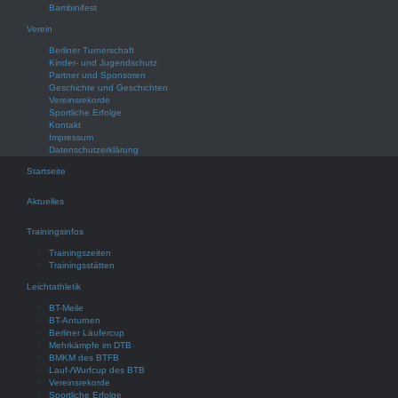
Bambinifest
Verein
Berliner Turnerschaft
Kinder- und Jugendschutz
Partner und Sponsoren
Geschichte und Geschichten
Vereinsrekorde
Sportliche Erfolge
Kontakt
Impressum
Datenschutzerklärung
Startseite
Aktuelles
Trainingsinfos
Trainingszeiten
Trainingsstätten
Leichtathletik
BT-Meile
BT-Anturnen
Berliner Läufercup
Mehrkämpfe im DTB
BMKM des BTFB
Lauf-/Wurfcup des BTB
Vereinsrekorde
Sportliche Erfolge