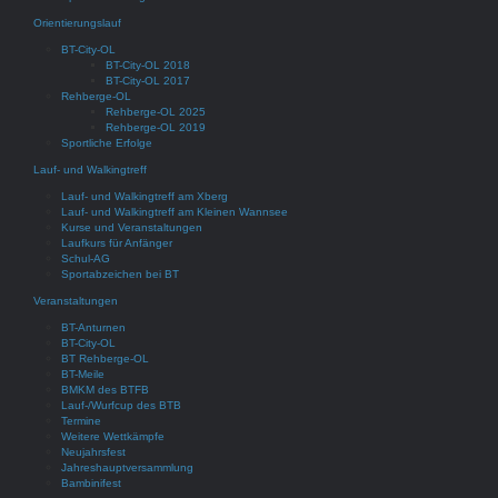
Orientierungslauf
BT-City-OL
BT-City-OL 2018
BT-City-OL 2017
Rehberge-OL
Rehberge-OL 2025
Rehberge-OL 2019
Sportliche Erfolge
Lauf- und Walkingtreff
Lauf- und Walkingtreff am Xberg
Lauf- und Walkingtreff am Kleinen Wannsee
Kurse und Veranstaltungen
Laufkurs für Anfänger
Schul-AG
Sportabzeichen bei BT
Veranstaltungen
BT-Anturnen
BT-City-OL
BT Rehberge-OL
BT-Meile
BMKM des BTFB
Lauf-/Wurfcup des BTB
Termine
Weitere Wettkämpfe
Neujahrsfest
Jahreshauptversammlung
Bambinifest