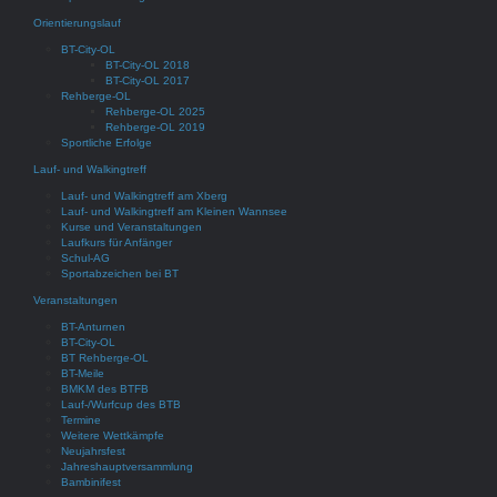
Orientierungslauf
BT-City-OL
BT-City-OL 2018
BT-City-OL 2017
Rehberge-OL
Rehberge-OL 2025
Rehberge-OL 2019
Sportliche Erfolge
Lauf- und Walkingtreff
Lauf- und Walkingtreff am Xberg
Lauf- und Walkingtreff am Kleinen Wannsee
Kurse und Veranstaltungen
Laufkurs für Anfänger
Schul-AG
Sportabzeichen bei BT
Veranstaltungen
BT-Anturnen
BT-City-OL
BT Rehberge-OL
BT-Meile
BMKM des BTFB
Lauf-/Wurfcup des BTB
Termine
Weitere Wettkämpfe
Neujahrsfest
Jahreshauptversammlung
Bambinifest