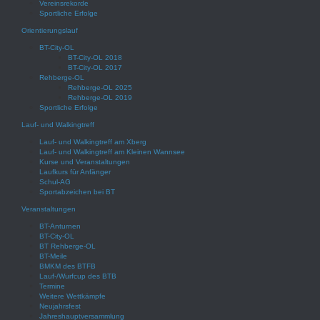
Vereinsrekorde
Sportliche Erfolge
Orientierungslauf
BT-City-OL
BT-City-OL 2018
BT-City-OL 2017
Rehberge-OL
Rehberge-OL 2025
Rehberge-OL 2019
Sportliche Erfolge
Lauf- und Walkingtreff
Lauf- und Walkingtreff am Xberg
Lauf- und Walkingtreff am Kleinen Wannsee
Kurse und Veranstaltungen
Laufkurs für Anfänger
Schul-AG
Sportabzeichen bei BT
Veranstaltungen
BT-Anturnen
BT-City-OL
BT Rehberge-OL
BT-Meile
BMKM des BTFB
Lauf-/Wurfcup des BTB
Termine
Weitere Wettkämpfe
Neujahrsfest
Jahreshauptversammlung