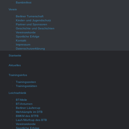
Bambinifest
Verein
Berliner Turnerschaft
Kinder- und Jugendschutz
Partner und Sponsoren
Geschichte und Geschichten
Vereinsrekorde
Sportliche Erfolge
Kontakt
Impressum
Datenschutzerklärung
Startseite
Aktuelles
Trainingsinfos
Trainingszeiten
Trainingsstätten
Leichtathletik
BT-Meile
BT-Anturnen
Berliner Läufercup
Mehrkämpfe im DTB
BMKM des BTFB
Lauf-/Wurfcup des BTB
Vereinsrekorde
Sportliche Erfolge