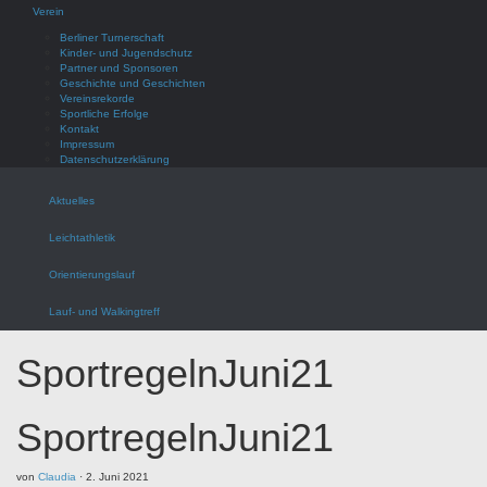
Verein
Berliner Turnerschaft
Kinder- und Jugendschutz
Partner und Sponsoren
Geschichte und Geschichten
Vereinsrekorde
Sportliche Erfolge
Kontakt
Impressum
Datenschutzerklärung
Aktuelles
Leichtathletik
Orientierungslauf
Lauf- und Walkingtreff
SportregelnJuni21
SportregelnJuni21
von
Claudia
·
2. Juni 2021