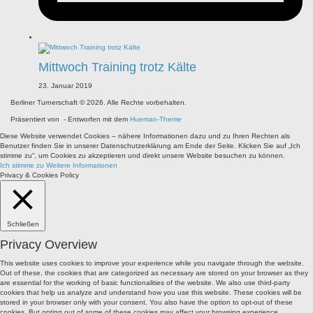
Mittwoch Training trotz Kälte
23. Januar 2019
Berliner Turnerschaft © 2026. Alle Rechte vorbehalten.
Präsentiert von
- Entworfen mit dem
Hueman-Theme
Diese Website verwendet Cookies – nähere Informationen dazu und zu Ihren Rechten als
Benutzer finden Sie in unserer Datenschutzerklärung am Ende der Seite. Klicken Sie auf „Ich
stimme zu“, um Cookies zu akzeptieren und direkt unsere Website besuchen zu können.
Ich stimme zu
Weitere Informationen
Privacy & Cookies Policy
Schließen
Privacy Overview
This website uses cookies to improve your experience while you navigate through the website.
Out of these, the cookies that are categorized as necessary are stored on your browser as they
are essential for the working of basic functionalities of the website. We also use third-party
cookies that help us analyze and understand how you use this website. These cookies will be
stored in your browser only with your consent. You also have the option to opt-out of these
cookies. But opting out of some of these cookies may affect your browsing experience.