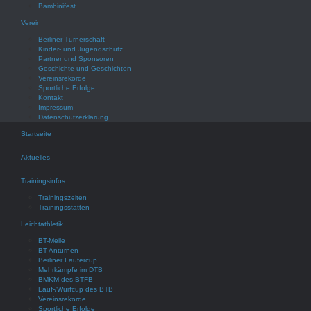
Bambinifest
Verein
Berliner Turnerschaft
Kinder- und Jugendschutz
Partner und Sponsoren
Geschichte und Geschichten
Vereinsrekorde
Sportliche Erfolge
Kontakt
Impressum
Datenschutzerklärung
Startseite
Aktuelles
Trainingsinfos
Trainingszeiten
Trainingsstätten
Leichtathletik
BT-Meile
BT-Anturnen
Berliner Läufercup
Mehrkämpfe im DTB
BMKM des BTFB
Lauf-/Wurfcup des BTB
Vereinsrekorde
Sportliche Erfolge