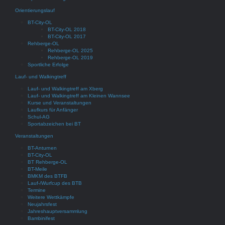
Orientierungslauf
BT-City-OL
BT-City-OL 2018
BT-City-OL 2017
Rehberge-OL
Rehberge-OL 2025
Rehberge-OL 2019
Sportliche Erfolge
Lauf- und Walkingtreff
Lauf- und Walkingtreff am Xberg
Lauf- und Walkingtreff am Kleinen Wannsee
Kurse und Veranstaltungen
Laufkurs für Anfänger
Schul-AG
Sportabzeichen bei BT
Veranstaltungen
BT-Anturnen
BT-City-OL
BT Rehberge-OL
BT-Meile
BMKM des BTFB
Lauf-/Wurfcup des BTB
Termine
Weitere Wettkämpfe
Neujahrsfest
Jahreshauptversammlung
Bambinifest