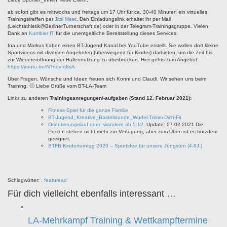
ab sofort gibt es mittwochs und freitags um 17 Uhr für ca. 30-40 Minuten ein virtuelles
Trainingstreffen per
Jitsi Meet
. Den Einladungslink erhaltet ihr per Mail
(Leichtathletik@BerlinerTurnerschaft.de) oder in der Telegram-Trainingsgruppe. Vielen
Dank an
Kumbier IT
für die unentgeltliche Bereitstellung dieses Services.
Ina und Markus haben einen BT-Jugend Kanal bei YouTube erstellt. Sie wollen dort kleine
Sportvideos mit diversen Angeboten (überwiegend für Kinder) darbieten, um die Zeit bis
zur Wiedereröffnung der Hallennutzung zu überbrücken. Hier gehts zum Angebot:
https://youtu.be/NTrtoyIq8sA
Über Fragen, Wünsche und Ideen freuen sich Konni und Claudi. Wir sehen uns beim
Training. 🙂 Liebe Grüße vom BT-LA-Team
Links zu anderen
Trainingsanregungen/-aufgaben (
Stand 12. Februar 2021):
Fitness-Spiel für die ganze Familie
BT-Jugend_Kreative_Bastelstunde_Würfel-Trimm-Dich-Fit
Orientierungslauf oder -wandern ab 5.12.
Update: 07.02.2021 Die
Posten stehen nicht mehr zur Verfügung, aber zum Üben ist es trotzdem
geeignet.
BTFB Kinderturntag 2020 – Sportidee für unsere Jüngsten (4-8J.)
Schlagwörter:
; featuread
Für dich vielleicht ebenfalls interessant …
LA-Mehrkampf Training & Wettkampftermine