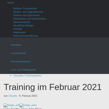
Verein
Berliner Turnerschaft
Kinder- und Jugendschutz
Partner und Sponsoren
Geschichte und Geschichten
Vereinsrekorde
Sportliche Erfolge
Kontakt
Impressum
Datenschutzerklärung
Aktuelles
Leichtathletik
Orientierungslauf
Lauf- und Walkingtreff
Aktuelles
/
Trainingsinfos
Training im Februar 2021
von
Claudia
·
9. Februar 2021
Liebe Sportler_Innen, liebe Eltern,