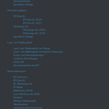
Vereinsrekorde
Sportliche Erfolge
Orientierungslauf
BT-City-OL
BT-City-OL 2018
BT-City-OL 2017
Rehberge-OL
Rehberge-OL 2025
Rehberge-OL 2019
Sportliche Erfolge
Lauf- und Walkingtreff
Lauf- und Walkingtreff am Xberg
Lauf- und Walkingtreff am Kleinen Wannsee
Kurse und Veranstaltungen
Laufkurs für Anfänger
Schul-AG
Sportabzeichen bei BT
Veranstaltungen
BT-Anturnen
BT-City-OL
BT Rehberge-OL
BT-Meile
BMKM des BTFB
Lauf-/Wurfcup des BTB
Termine
Weitere Wettkämpfe
Neujahrsfest
Jahreshauptversammlung