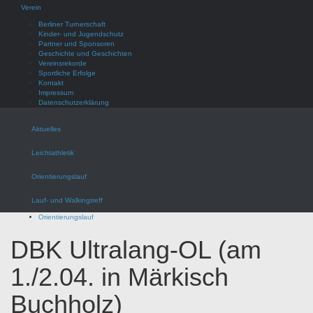
Verein
Berliner Turnerschaft
Kinder- und Jugendschutz
Partner und Sponsoren
Geschichte und Geschichten
Vereinsrekorde
Sportliche Erfolge
Kontakt
Impressum
Datenschutzerklärung
Aktuelles
Leichtathletik
Orientierungslauf
Lauf- und Walkingtreff
Orientierungslauf
DBK Ultralang-OL (am
1./2.04. in Märkisch
Buchholz)