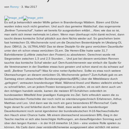
von
Ronny
·
3. Mai 2017
Es soll ja bekanntlich wieder Wölfe geben in Brandenburgs Wäldern. Bären und Elche
wurden indes noch nicht gesehen. Und auch das gemeine Waldschaf, das sogenannte
„Berliner Turnerschaf“, hatten wir bereits für ausgestorben erklärt… Aber, wie das so ist,
man sieht sich immer mehrmals im Leben. Wenn man überhaupt nicht damit rechnet, dann
taucht dieses komische Schaf plötzlich aus dem Nichts wieder auf. So geschehen beim
fast heimischen OL-Wochenende rund um die Deutschen Bestenkämpfe im Ultralang-OL
(kurz: DBKU). Ja, ULTRALANG! Das ist diese Disziplin für die ganz verrückten Dauerläufer
unter den eh schon etwas verrückten OLern. Die Herren-Elite hatte satte 31,7
Bahnkilometer (Luftlinie zwischen den Posten) zu absolvieren. Gerechnet wurde mit
Siegerzeiten zwischen 1,5 und 2,5 Stunden… Und just bei diesem verrückten Rennen
tauchte das komische Schaf wieder auf: Dem Ausrichterverein war einfach die Spalte für
die Vereinsnamen in der Startliste etwas kurz geraten und schon stand es da schwarz auf
weiß: „Berliner Turnerschaf“! Was für eine netter Aprilscherz. Sollte es etwa noch weitere
Überraschungen an diesem verrückten OL-Wochenende geben? Zum Auftakt gab es am
Samstag einen ultraschnellen Bundesranglistenlauf(BRL) über die Mitteldistanz durch
„gefegten“, vertrauten brandenburger Wald. Während Arved und Matteo vielleicht einfach
zu schnell liefen, um an jedem Posten konsequent zu prüfen, ob es sich denn auch um
den richtigen handeln würde, kamen die meisten BT-Schäfchen ordentlich im
bundesweiten Mittelfeld ihrer jeweiligen Kategorie ins Ziel. Sehr erfreulich waren die zu
beobachtenden Fortschritte der noch nicht so orientierungstechnisch Erfahrenen, Arthur,
Matthias und Leo. Und dann war da noch ein ganz besonderes BT-Rennschaf: Carlo
fegte derart fix und fehlerfrei durch den Wald, dass weder sein brandenburger
Dauerkonkurrent noch sonst irgendeiner der bundesdeutschen H-16-Nachwuchsläufer
den Hauch einer Chance hatte. Mit einem überraschend souveränen BRL-Sieg in der
Tasche machte er sich also berechtigte Hoffnungen, am darauffolgenden Sonntag auch
über den langen Kanten – in der H-16 immerhin 14,1km – eine vordere Rolle spielen zu
können. Als Carlo dann zwar verständlicherweise ausgepowert aber sichtlich mit seiner