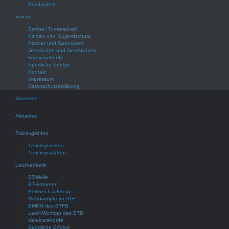
Bambinifest
Verein
Berliner Turnerschaft
Kinder- und Jugendschutz
Partner und Sponsoren
Geschichte und Geschichten
Vereinsrekorde
Sportliche Erfolge
Kontakt
Impressum
Datenschutzerklärung
Startseite
Aktuelles
Trainingsinfos
Trainingszeiten
Trainingsstätten
Leichtathletik
BT-Meile
BT-Anturnen
Berliner Läufercup
Mehrkämpfe im DTB
BMKM des BTFB
Lauf-/Wurfcup des BTB
Vereinsrekorde
Sportliche Erfolge