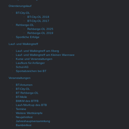
Orientierungslauf
BT-City-OL
BT-City-OL 2018
BT-City-OL 2017
Rehberge-OL
Rehberge-OL 2025
Rehberge-OL 2019
Sportliche Erfolge
Lauf- und Walkingtreff
Lauf- und Walkingtreff am Xberg
Lauf- und Walkingtreff am Kleinen Wannsee
Kurse und Veranstaltungen
Laufkurs für Anfänger
Schul-AG
Sportabzeichen bei BT
Veranstaltungen
BT-Anturnen
BT-City-OL
BT Rehberge-OL
BT-Meile
BMKM des BTFB
Lauf-/Wurfcup des BTB
Termine
Weitere Wettkämpfe
Neujahrsfest
Jahreshauptversammlung
Bambinifest