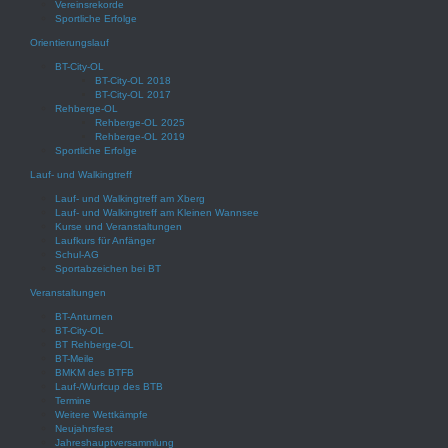
Vereinsrekorde
Sportliche Erfolge
Orientierungslauf
BT-City-OL
BT-City-OL 2018
BT-City-OL 2017
Rehberge-OL
Rehberge-OL 2025
Rehberge-OL 2019
Sportliche Erfolge
Lauf- und Walkingtreff
Lauf- und Walkingtreff am Xberg
Lauf- und Walkingtreff am Kleinen Wannsee
Kurse und Veranstaltungen
Laufkurs für Anfänger
Schul-AG
Sportabzeichen bei BT
Veranstaltungen
BT-Anturnen
BT-City-OL
BT Rehberge-OL
BT-Meile
BMKM des BTFB
Lauf-/Wurfcup des BTB
Termine
Weitere Wettkämpfe
Neujahrsfest
Jahreshauptversammlung